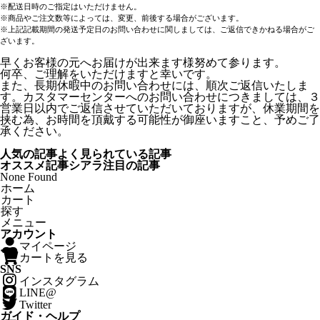
※配送日時のご指定はいただけません。
※商品やご注文数等によっては、変更、前後する場合がございます。
※上記記載期間の発送予定日のお問い合わせに関しましては、ご返信できかねる場合がご
ざいます。
早くお客様の元へお届けが出来ます様努めて参ります。
何卒、ご理解をいただけますと幸いです。
また、長期休暇中のお問い合わせには、順次ご返信いたしま
す。カスタマーセンターへのお問い合わせにつきましては、３
営業日以内でご返信させていただいておりますが、休業期間を
挟む為、お時間を頂戴する可能性が御座いますこと、予めご了
承ください。
人気の記事
よく見られている記事
オススメ記事
シアラ注目の記事
None Found
ホーム
カート
探す
メニュー
アカウント
マイページ
カートを見る
SNS
インスタグラム
LINE@
Twitter
ガイド・ヘルプ