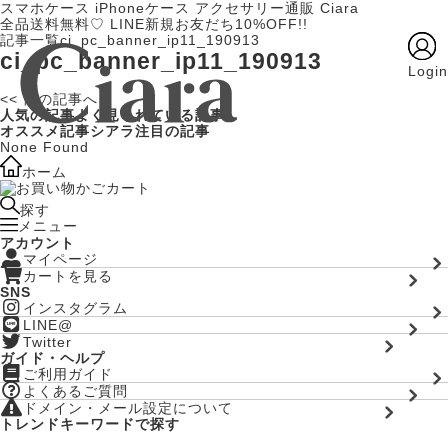
スマホケース iPhoneケース アクセサリー通販 Ciara
全品送料無料♡
LINE新規お友だち10%OFF!!
記事一覧
ci_pc_banner_ip11_190913
ci_pc_banner_ip11_190913
Login
<< 前の記事へ
人気の記事
よく見られている記事
オススメ記事
シアラ注目の記事
None Found
ホーム
カート
探す
メニュー
アカウント
マイページ
カートを見る
SNS
インスタグラム
LINE@
Twitter
ガイド・ヘルプ
ご利用ガイド
よくあるご質問
ドメイン・メール設定について
トレンドキーワードで探す