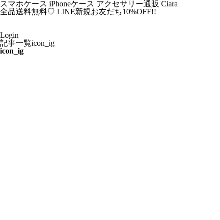
スマホケース iPhoneケース アクセサリー通販 Ciara
全品送料無料♡
LINE新規お友だち10%OFF!!
Login
記事一覧
icon_ig
icon_ig